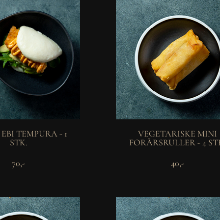
 EBI TEMPURA - 1
VEGETARISKE MINI
STK.
FORÅRSRULLER - 4 ST
70,-
40,-