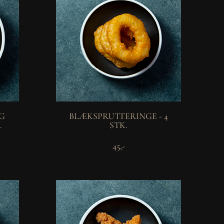
OG
BLÆKSPRUTTERINGE - 4
.
STK.
45,-