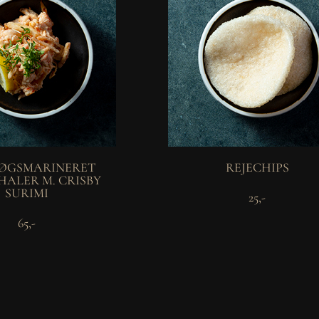
ØGSMARINERET
REJECHIPS
HALER M. CRISBY
SURIMI
25,-
65,-