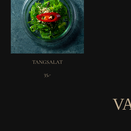
TANGSALAT
35,-
V