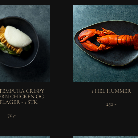
 TEMPURA CRISPY
1 HEL HUMMER
RN CHICKEN OG
FLAGER - 1 STK.
250,-
70,-