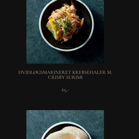
HVIDLØGSMARINERET KREBSEHALER M.
CRISBY SURIMI
65,-