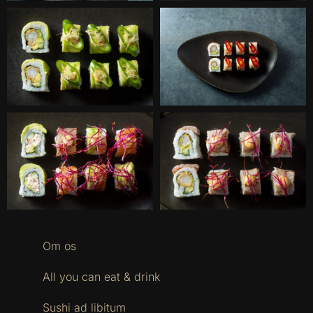
Om os
All you can eat & drink
Sushi ad libitum