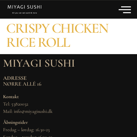
CRISPY CHICKEN
RICE ROLL
MIYAGI SUSHI
ADRESSE
NØRRE ALLÉ 16
Kontakt
Tel: 53820032
Mail: info@miyagisushi.dk
Åbningstider
Fredag – lørdag: 16.30-23