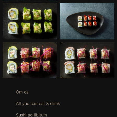
Om os
All you can eat & drink
Sushi ad libitum