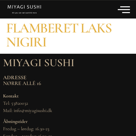
FLAMBERET LAKS
NIGIRI
MIYAGI SUSHI
ADRESSE
NØRRE ALLÉ 16
Kontakt
Tel: 53820032
Mail: info@miyagisushi.dk
Åbningstider
Fredag – lørdag: 16.30-23