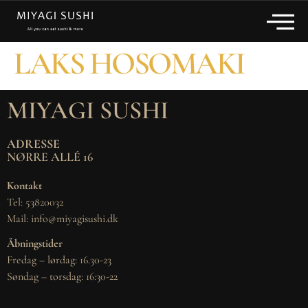
LAKS HOSOMAKI
MIYAGI SUSHI
ADRESSE
NØRRE ALLÉ 16
Kontakt
Tel: 53820032
Mail: info@miyagisushi.dk
Åbningstider
Fredag – lørdag: 16.30-23
Søndag – torsdag: 16:30-22