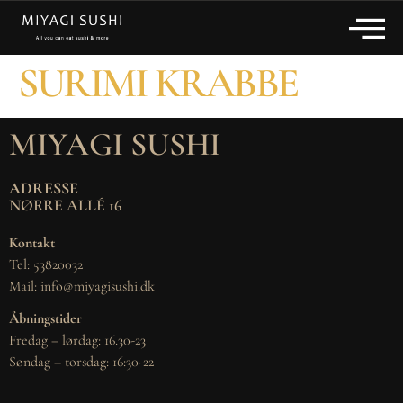
SURIMI KRABBE
MIYAGI SUSHI
ADRESSE
NØRRE ALLÉ 16
Kontakt
Tel: 53820032
Mail: info@miyagisushi.dk
Åbningstider
Fredag – lørdag: 16.30-23
Søndag – torsdag: 16:30-22