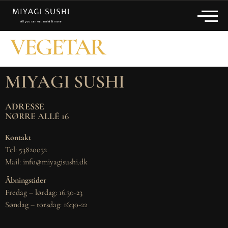
VEGETAR
MIYAGI SUSHI
ADRESSE
NØRRE ALLÉ 16
Kontakt
Tel: 53820032
Mail: info@miyagisushi.dk
Åbningstider
Fredag – lørdag: 16.30-23
Søndag – torsdag: 16:30-22